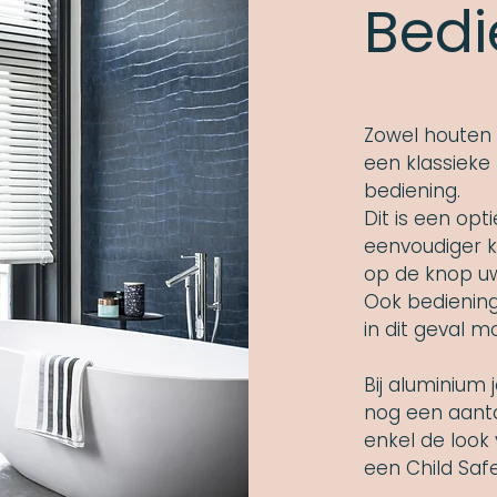
Bedi
Zowel houten 
een klassieke
bediening.
Dit is een opti
eenvoudiger 
op de knop uw
Ook bediening
in dit geval mo
Bij aluminium
nog een aantal
enkel de look
een Child Saf