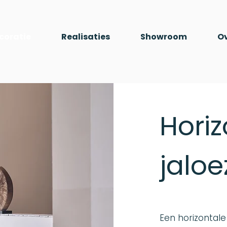
oratie
Realisaties
Showroom
Ov
Horiz
jaloe
Een horizontale