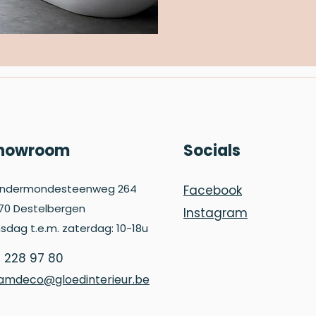
howroom
Socials
ndermondesteenweg 264
Facebook
70 Destelbergen
Instagram
nsdag t.e.m. zaterdag: 10-18u
 228 97 80
amdeco@gloedinterieur.be